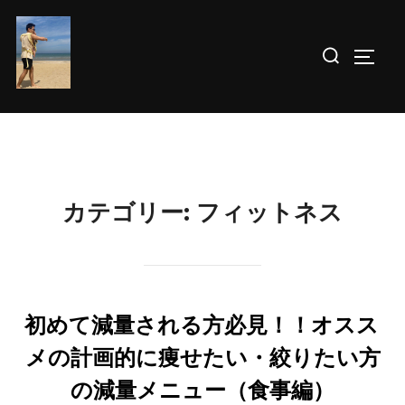
コ
ン
検
サイド
テ
索
ン
対
ツ
象:
へ
ス
キ
カテゴリー:
フィットネス
ッ
プ
初めて減量される方必見！！オスス
メの計画的に痩せたい・絞りたい方
の減量メニュー（食事編）