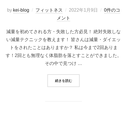
投
by
kei-blog
フィットネス
2022年1月9日
0件のコ
稿
メント
日:
減量を初めてされる方・失敗した方必見！ 絶対失敗しな
い減量テクニックを教えます！ 皆さんは減量・ダイエッ
トをされたことはありますか？ 私は今まで2回ありま
す！2回とも無理なく体脂肪を落とすことができました。
その中で見つけ …
“初めて減量される方必見！！オス
続きを読む